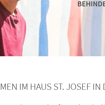
BEHIND
BEHIND
BEHIND
EN IM HAUS ST. JOSEF IN