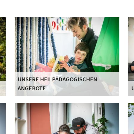
UNSERE HEILPÄDAGOGISCHEN
ANGEBOTE
Um die Bewohnerinnen und Bewohner in ihrer
F
Eigenständigkeit und Identität zu unterstützen,
g
nd
sind die heilpädagogischen Schwerpunkte auf
B
die Förderung der lebenspraktischen
s
Fähigkeiten ausgerichtet.