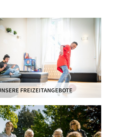
UNSERE FREIZEITANGEBOTE
reizeit erleben. Freizeit genießen. Freizeit
estalten. Im Haus St. Josef können die
ewohnerinnen und Bewohner ihre freie Zeit
innvoll und abwechslungsreich gestalten.