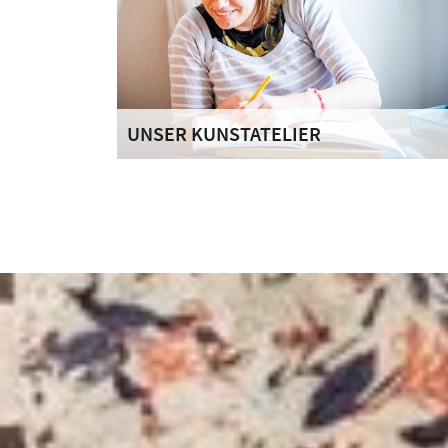
UNSER KUNSTATELIER
Das Kunstatelier “Studio 111” ist das erste
Projekt dieser Art in Düsseldorf. Künstlerisch
interessierte Menschen haben hier die
Möglichkeit, ihrer Kreativität Ausdruck zu
verleihen.