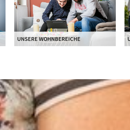
UNSERE WOHNBEREICHE
Unser Haus St. Josef bietet differenzierte
M
Wohnbereiche an, um den unterschiedlichen
u
Lebenslagen und Bedürfnissen von Menschen,
s
die mit einer geistigen Behinderung leben, zu
M
entsprechen.
d