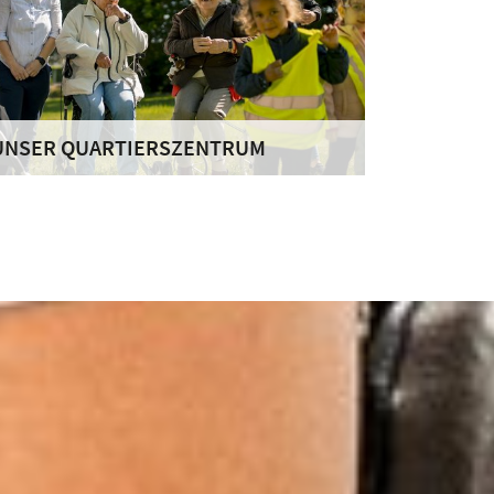
UNSER QUARTIERSZENTRUM
it unserem Projekt „Mittendrin in Unterrath
nd Lichtenbroich“ möchten wir das Miteinander
tärken, den Zusammenhalt aller hier lebenden
enschen verbessern, Familien entlasten und
ie Vernetzung in der Nachbarschaft fördern.