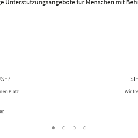
tige Unterstützungsangebote für Menschen mit Be
USE?
SI
inen Platz
Wir fr
?
ar